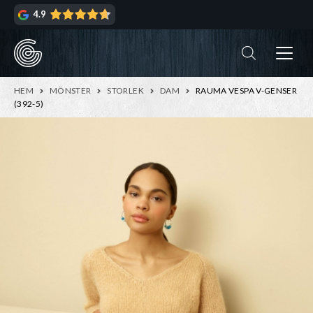
Hoppa
Hoppa
4.9
till
till
navigering
innehåll
ndera
rmeny
ndera
HEM
MÖNSTER
STORLEK
DAM
RAUMA VESPA V-GENSER
rmeny
(392-5)
ndera
rmeny
ndera
rmeny