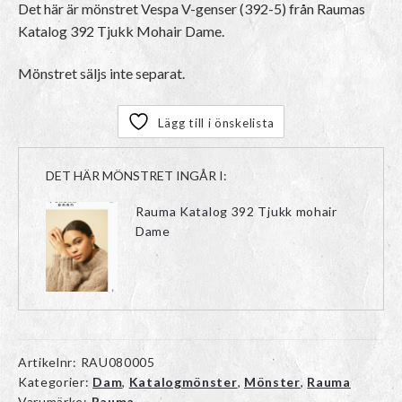
Det här är mönstret Vespa V-genser (392-5) från Raumas
Katalog 392 Tjukk Mohair Dame.
Mönstret säljs inte separat.
Lägg till i önskelista
DET HÄR MÖNSTRET INGÅR I:
Rauma Katalog 392 Tjukk mohair
Dame
Artikelnr:
RAU080005
Kategorier:
Dam
,
Katalogmönster
,
Mönster
,
Rauma
Varumärke:
Rauma