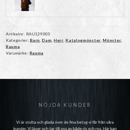
Artikelnr:
RAU129003
Kategorier:
Barn
,
Dam
,
Herr
,
Katalogmönster
,
Mönster
,
Rauma
Varumärke:
Rauma
NÖJDA KUNDER
Vi är stolta och glada över de fina betyg vi får från våra
kunder. Vi läser och tar till oss av både ris och ros. Här kan