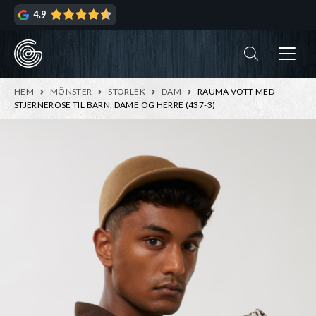
Hoppa
Hoppa
4.9
till
till
navigering
innehåll
ndera
rmeny
ndera
HEM
MÖNSTER
STORLEK
DAM
RAUMA VOTT MED
rmeny
STJERNEROSE TIL BARN, DAME OG HERRE (437-3)
ndera
rmeny
ndera
rmeny