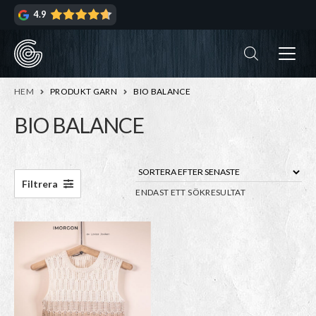
Hoppa
Hoppa
4.9
till
till
navigering
innehåll
ndera
rmeny
ndera
HEM
PRODUKT GARN
BIO BALANCE
rmeny
BIO BALANCE
ndera
rmeny
ndera
Filtrera
ENDAST ETT SÖKRESULTAT
rmeny