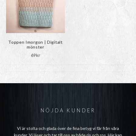
Toppen Imorgon | Digitalt
mönster
69
kr
NÖJDA KUNDER
Vi är stolta och glada över de fina betyg vi får från våra
kunder. Vi läser och tar till oss av både ris och ros. Här kan