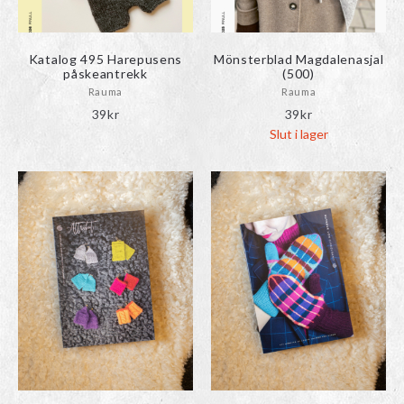
Katalog 495 Harepusens
Mönsterblad Magdalenasjal
påskeantrekk
(500)
Rauma
Rauma
39
kr
39
kr
Slut i lager