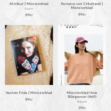
Attribut | Mönsterblad
Rutnäve von Cirkelrand |
Mönsterblad
Garnr
89
kr
89
kr
Vanten Frida | Mönsterblad
Mönsterblad Heia
Rillegenser (469)
89
kr
Rauma
39
kr