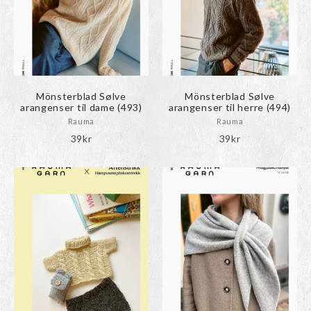
Mönsterblad Sølve
Mönsterblad Sølve
arangenser til dame (493)
arangenser til herre (494)
Rauma
Rauma
39
kr
39
kr