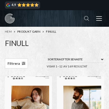
Hoppa
Hoppa
4.9
till
till
navigering
innehåll
ndera
rmeny
ndera
HEM
PRODUKT GARN
FINULL
rmeny
FINULL
ndera
rmeny
ndera
Filtrera
SORTERA
VISAR 1–12 AV 169 RESULTAT
rmeny
EFTER
SENASTE