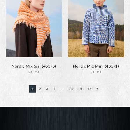
Nordic Mix Sjal (455-5)
Nordic Mix Mini (455-1)
Rauma
Rauma
1
2
3
4
…
13
14
15