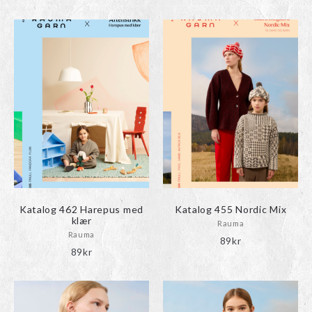
Katalog 462 Harepus med
Katalog 455 Nordic Mix
klær
Rauma
Rauma
89
kr
89
kr