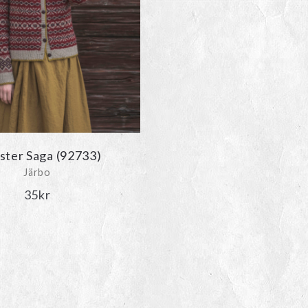
ter Saga (92733)
Järbo
35
kr