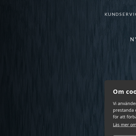
KUNDSERVI
N
Om coo
Vi använde
prestanda o
för att för
Läs mer om