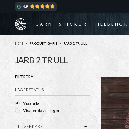
Hoppa
Hoppa
4.9
till
till
navigering
innehåll
GARN
STICKOR
TILLBEHÖR
HEM
PRODUKT GARN
JÄRB 2 TR ULL
JÄRB 2 TR ULL
FILTRERA
LAGERSTATUS
Visa alla
Visa endast i lager
TILLVERKARE