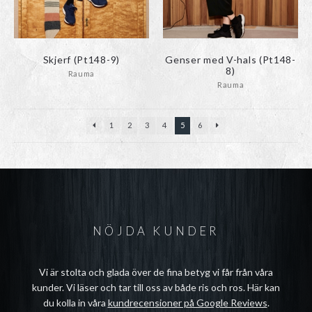
Skjerf (Pt148-9)
Genser med V-hals (Pt148-
8)
Rauma
Rauma
1
2
3
4
5
6
NÖJDA KUNDER
Vi är stolta och glada över de fina betyg vi får från våra
kunder. Vi läser och tar till oss av både ris och ros. Här kan
du kolla in våra
kundrecensioner på Google Reviews
.