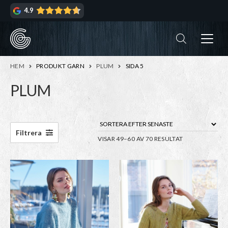
Hoppa
Hoppa
4.9
till
till
navigering
innehåll
ndera
rmeny
ndera
HEM
PRODUKT GARN
PLUM
SIDA 5
rmeny
PLUM
ndera
rmeny
ndera
Filtrera
SORTERA
VISAR 49–60 AV 70 RESULTAT
rmeny
EFTER
SENASTE