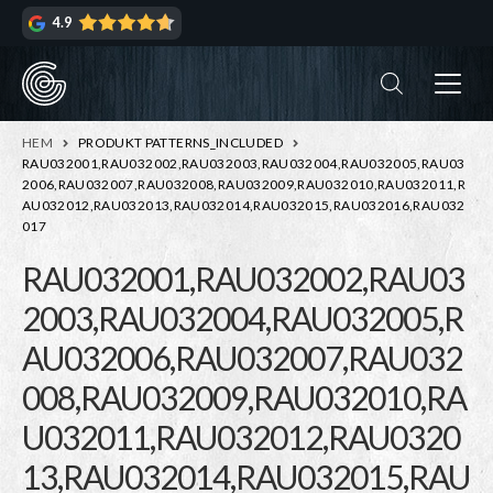
Hoppa
Hoppa
4.9
till
till
navigering
innehåll
ndera
rmeny
ndera
HEM
PRODUKT PATTERNS_INCLUDED
rmeny
RAU032001,RAU032002,RAU032003,RAU032004,RAU032005,RAU03
2006,RAU032007,RAU032008,RAU032009,RAU032010,RAU032011,R
AU032012,RAU032013,RAU032014,RAU032015,RAU032016,RAU032
017
ndera
rmeny
RAU032001,RAU032002,RAU03
ndera
rmeny
2003,RAU032004,RAU032005,R
AU032006,RAU032007,RAU032
008,RAU032009,RAU032010,RA
U032011,RAU032012,RAU0320
13,RAU032014,RAU032015,RAU