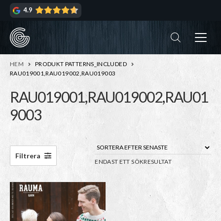
Hoppa
Hoppa
4.9
till
till
navigering
innehåll
ndera
rmeny
ndera
HEM
PRODUKT PATTERNS_INCLUDED
rmeny
RAU019001,RAU019002,RAU019003
RAU019001,RAU019002,RAU01
ndera
9003
rmeny
ndera
rmeny
Filtrera
ENDAST ETT SÖKRESULTAT