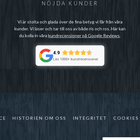
NÖJDA KUNDER
Vi är stolta och glada över de fina betyg vi får från våra
kunder. Vi läser och tar till oss av både ris och ros. Här kan
du kolla in våra
kundrecensioner på Google Reviews
.
4.9
Läs 1000+ kundrecensioner
CE
HISTORIEN OM OSS
INTEGRITET
COOKIES