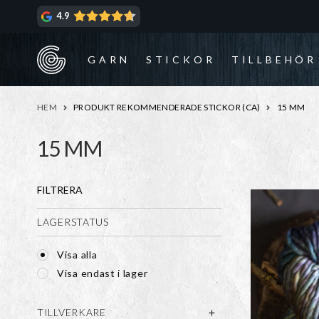
Hoppa
Hoppa
4.9
till
till
navigering
innehåll
GARN
STICKOR
TILLBEHÖR
HEM
PRODUKT REKOMMENDERADE STICKOR (CA)
15 MM
15 MM
FILTRERA
LAGERSTATUS
Visa alla
Visa endast i lager
TILLVERKARE