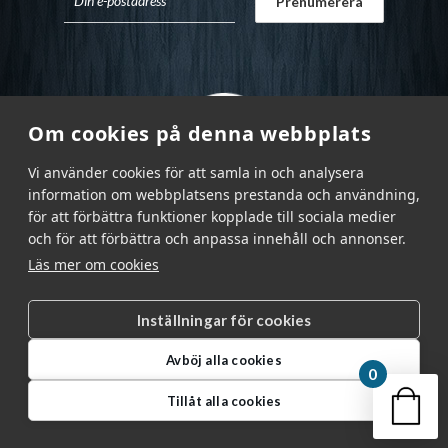
Om cookies på denna webbplats
Vi använder cookies för att samla in och analysera
information om webbplatsens prestanda och användning,
för att förbättra funktioner kopplade till sociala medier
och för att förbättra och anpassa innehåll och annonser.
Läs mer om cookies
Inställningar för cookies
Garnr Sverige AB © 2026
|
Avböj alla cookies
info@garnr.se
|
031 - 92 94 92
0
Din v
Tillåt alla cookies