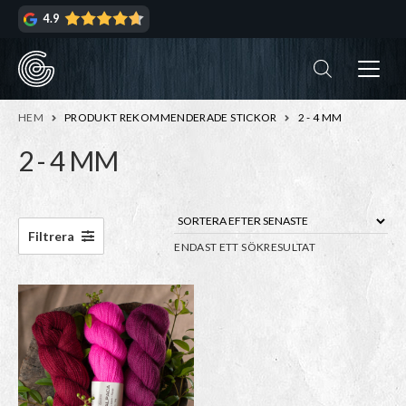
Hoppa
Hoppa
4.9
till
till
navigering
innehåll
ndera
rmeny
ndera
HEM
PRODUKT REKOMMENDERADE STICKOR
2 - 4 MM
rmeny
2 - 4 MM
ndera
rmeny
ndera
Filtrera
ENDAST ETT SÖKRESULTAT
rmeny