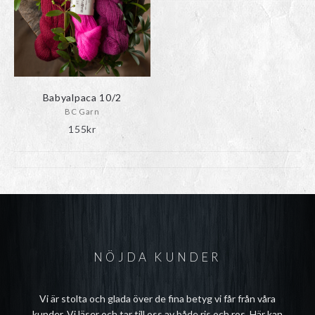
Babyalpaca 10/2
BC Garn
155
kr
NÖJDA KUNDER
Vi är stolta och glada över de fina betyg vi får från våra
kunder. Vi läser och tar till oss av både ris och ros. Här kan