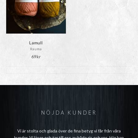
Lamull
Rauma
69
kr
NÖJDA KUNDER
Vi är stolta och glada över de fina betyg vi får från våra
kunder. Vi läser och tar till oss av både ris och ros. Här kan