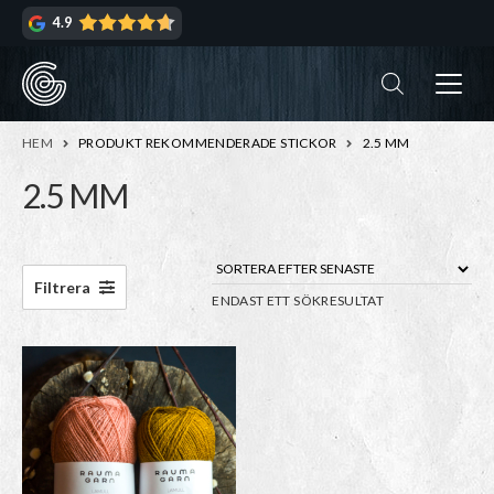
Hoppa
Hoppa
4.9
till
till
navigering
innehåll
ndera
rmeny
ndera
HEM
PRODUKT REKOMMENDERADE STICKOR
2.5 MM
rmeny
2.5 MM
ndera
rmeny
ndera
Filtrera
ENDAST ETT SÖKRESULTAT
rmeny