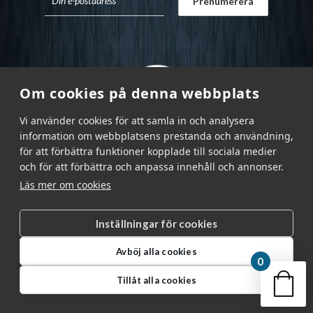
Om cookies på denna webbplats
Vi använder cookies för att samla in och analysera
information om webbplatsens prestanda och användning,
för att förbättra funktioner kopplade till sociala medier
och för att förbättra och anpassa innehåll och annonser.
Läs mer om cookies
Inställningar för cookies
Garnr Sverige AB © 2026
|
Avböj alla cookies
info@garnr.se
|
031 - 92 94 92
0
Din v
Tillåt alla cookies