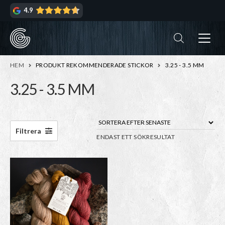
Hoppa
Hoppa
4.9
till
till
navigering
innehåll
ndera
rmeny
ndera
HEM
PRODUKT REKOMMENDERADE STICKOR
3.25 - 3.5 MM
rmeny
3.25 - 3.5 MM
ndera
rmeny
ndera
Filtrera
ENDAST ETT SÖKRESULTAT
rmeny