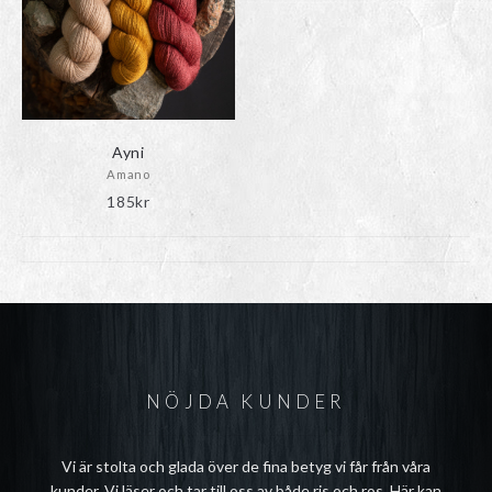
Ayni
Amano
185
kr
NÖJDA KUNDER
Vi är stolta och glada över de fina betyg vi får från våra
kunder. Vi läser och tar till oss av både ris och ros. Här kan