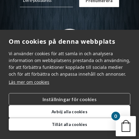
Om cookies på denna webbplats
Vi använder cookies för att samla in och analysera
information om webbplatsens prestanda och användning,
för att förbättra funktioner kopplade till sociala medier
och för att förbättra och anpassa innehåll och annonser.
Läs mer om cookies
Inställningar för cookies
Garnr Sverige AB © 2026
|
Avböj alla cookies
info@garnr.se
|
031 - 92 94 92
0
Din v
Tillåt alla cookies