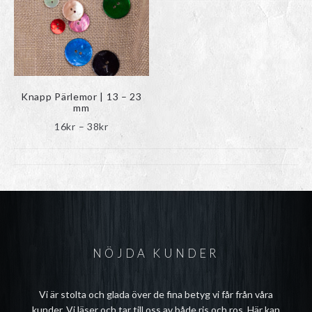
olika
alternativen
kan
väljas
på
produktsidan
Knapp Pärlemor | 13 – 23
mm
Prisintervall:
16
kr
–
38
kr
16kr
till
38kr
NÖJDA KUNDER
Vi är stolta och glada över de fina betyg vi får från våra
kunder. Vi läser och tar till oss av både ris och ros. Här kan