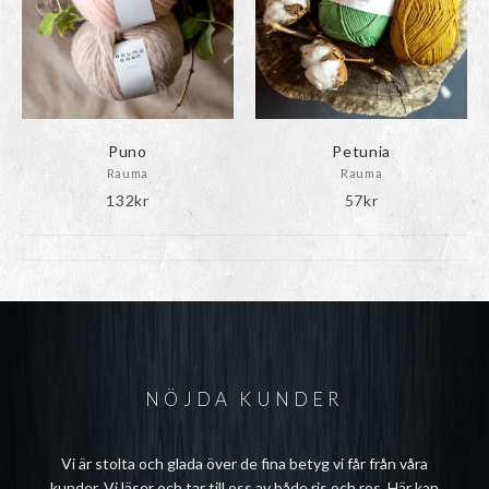
Puno
Petunia
Rauma
Rauma
132
kr
57
kr
NÖJDA KUNDER
Vi är stolta och glada över de fina betyg vi får från våra
kunder. Vi läser och tar till oss av både ris och ros. Här kan