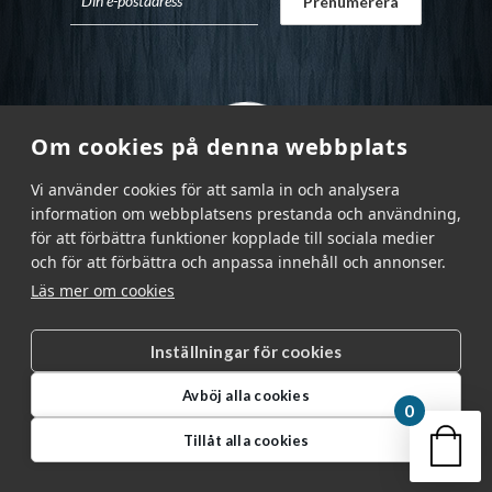
Om cookies på denna webbplats
Vi använder cookies för att samla in och analysera
information om webbplatsens prestanda och användning,
för att förbättra funktioner kopplade till sociala medier
och för att förbättra och anpassa innehåll och annonser.
Läs mer om cookies
Inställningar för cookies
Garnr Sverige AB © 2026
|
Avböj alla cookies
info@garnr.se
|
031 - 92 94 92
0
Din v
Tillåt alla cookies