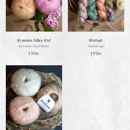
Kremke Silky Kid
Mohair
Kremke Soul Wool
Malabrigo
135
kr
195
kr