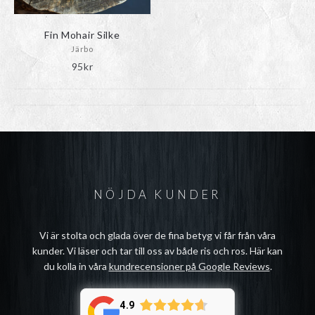
Fin Mohair Silke
Järbo
95
kr
NÖJDA KUNDER
Vi är stolta och glada över de fina betyg vi får från våra
kunder. Vi läser och tar till oss av både ris och ros. Här kan
du kolla in våra
kundrecensioner på Google Reviews
.
4.9