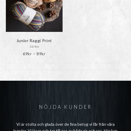
Junior Raggi Print
Järbo
Prisintervall:
69
kr
–
89
kr
69kr
till
89kr
NÖJDA KUNDER
Vi är stolta och glada över de fina betyg vi får från våra
kunder. Vi läser och tar till oss av både ris och ros. Här kan