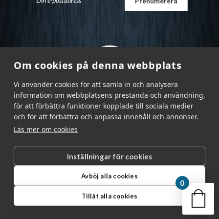
Om cookies på denna webbplats
Vi använder cookies för att samla in och analysera
information om webbplatsens prestanda och användning,
för att förbättra funktioner kopplade till sociala medier
och för att förbättra och anpassa innehåll och annonser.
Läs mer om cookies
Inställningar för cookies
Garnr Sverige AB © 2026
|
Avböj alla cookies
info@garnr.se
|
031 - 92 94 92
0
Din v
Tillåt alla cookies