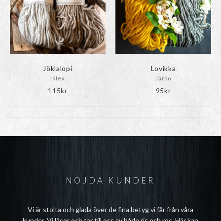
Jöklalopi
Lovikka
Istex
Järbo
115
kr
95
kr
NÖJDA KUNDER
Vi är stolta och glada över de fina betyg vi får från våra
kunder. Vi läser och tar till oss av både ris och ros. Här kan