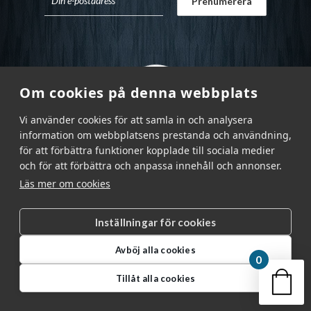
Om cookies på denna webbplats
Vi använder cookies för att samla in och analysera
information om webbplatsens prestanda och användning,
för att förbättra funktioner kopplade till sociala medier
och för att förbättra och anpassa innehåll och annonser.
Läs mer om cookies
Inställningar för cookies
Garnr Sverige AB © 2026
|
Avböj alla cookies
info@garnr.se
|
031 - 92 94 92
0
Din v
Tillåt alla cookies