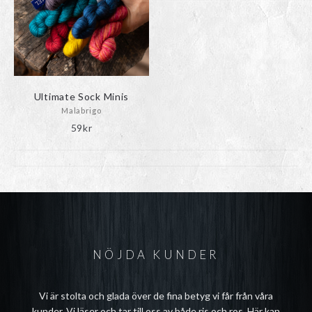
Ultimate Sock Minis
Malabrigo
59
kr
NÖJDA KUNDER
Vi är stolta och glada över de fina betyg vi får från våra
kunder. Vi läser och tar till oss av både ris och ros. Här kan