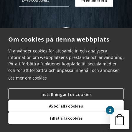
Om cookies på denna webbplats
Vi använder cookies för att samla in och analysera
information om webbplatsens prestanda och användning,
för att förbättra funktioner kopplade till sociala medier
och för att förbättra och anpassa innehåll och annonser.
Läs mer om cookies
Inställningar för cookies
Garnr Sverige AB © 2026
|
Avböj alla cookies
info@garnr.se
|
031 - 92 94 92
0
Din v
Tillåt alla cookies