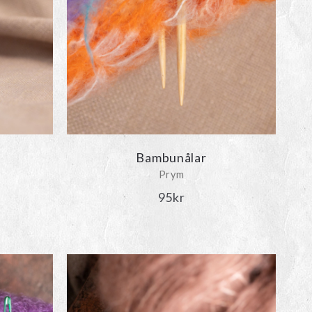
Bambunålar
Prym
95
kr