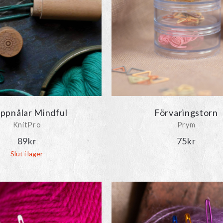
ppnålar Mindful
Förvaringstorn
KnitPro
Prym
89
kr
75
kr
Slut i lager