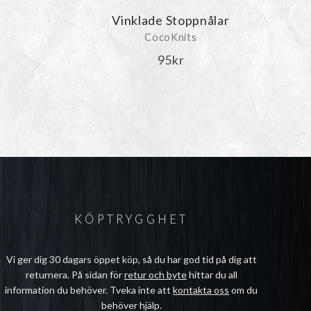
Vinklade Stoppnålar
CocoKnits
95
kr
KÖPTRYGGHET
Vi ger dig 30 dagars öppet köp, så du har god tid på dig att
returnera. På sidan för
retur och byte
hittar du all
information du behöver. Tveka inte att
kontakta oss
om du
behöver hjälp.