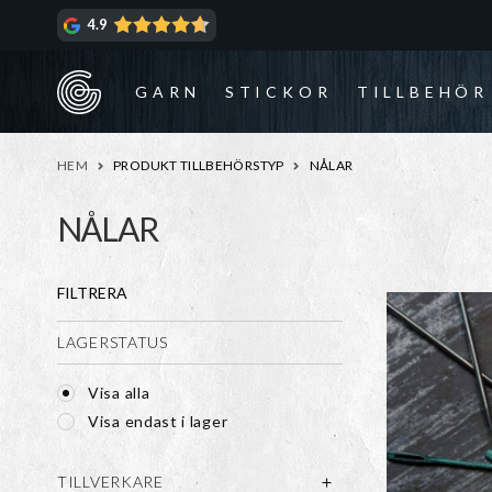
Hoppa
Hoppa
4.9
till
till
navigering
innehåll
GARN
STICKOR
TILLBEHÖR
HEM
PRODUKT TILLBEHÖRSTYP
NÅLAR
NÅLAR
FILTRERA
LAGERSTATUS
Visa alla
Visa endast i lager
TILLVERKARE