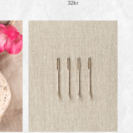
32
kr