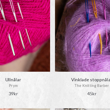
Ullnålar
Vinklade stoppnål
Prym
The Knitting Barber
39
kr
45
kr