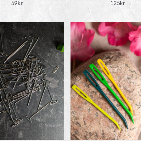
59
kr
125
kr