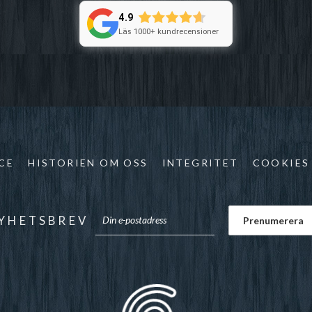
4.9
Läs 1000+ kundrecensioner
CE
HISTORIEN OM OSS
INTEGRITET
COOKIES
YHETSBREV