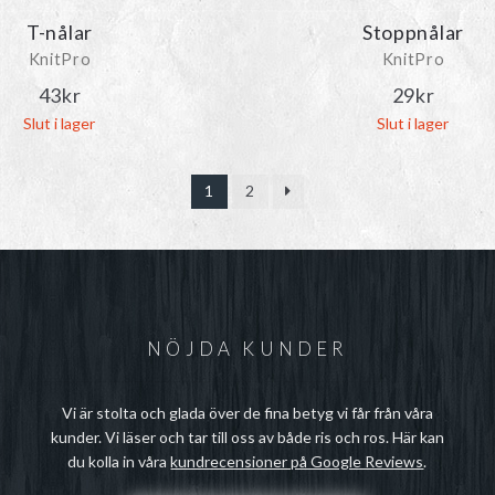
T-nålar
Stoppnålar
KnitPro
KnitPro
43
kr
29
kr
Slut i lager
Slut i lager
1
2
NÖJDA KUNDER
Vi är stolta och glada över de fina betyg vi får från våra
kunder. Vi läser och tar till oss av både ris och ros. Här kan
du kolla in våra
kundrecensioner på Google Reviews
.