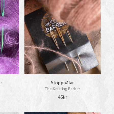
ar
Stoppnålar
The Knitting Barber
45
kr