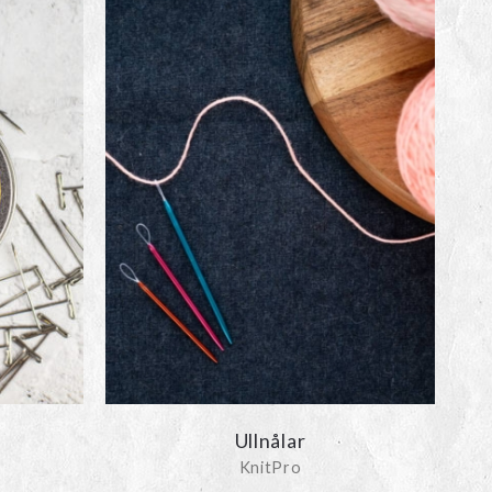
Ullnålar
KnitPro