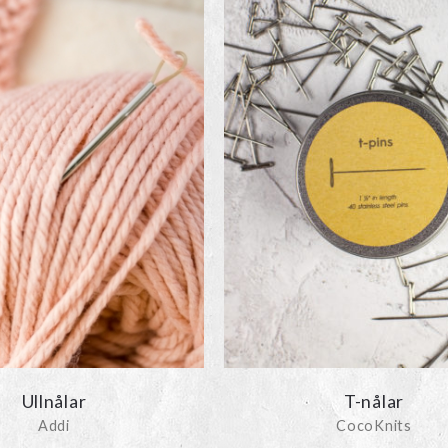
Ullnålar
T-nålar
Addi
CocoKnits