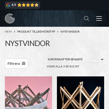
Hoppa
Hoppa
4.9
till
till
navigering
innehåll
ndera
rmeny
ndera
HEM
PRODUKT TILLBEHÖRSTYP
NYSTVINDOR
rmeny
NYSTVINDOR
ndera
rmeny
ndera
Filtrera
SORTERA
VISAR ALLA 3 RESULTAT
rmeny
EFTER
SENASTE
Den
här
produkten
har
flera
varianter.
De