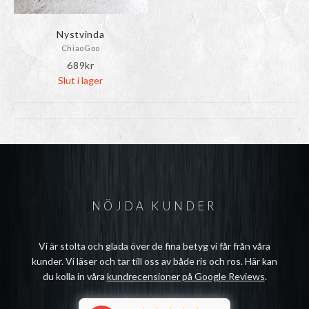
Nystvinda
ChiaoGoo
689
kr
Slut i lager
NÖJDA KUNDER
Vi är stolta och glada över de fina betyg vi får från våra
kunder. Vi läser och tar till oss av både ris och ros. Här kan
du kolla in våra
kundrecensioner på Google Reviews
.