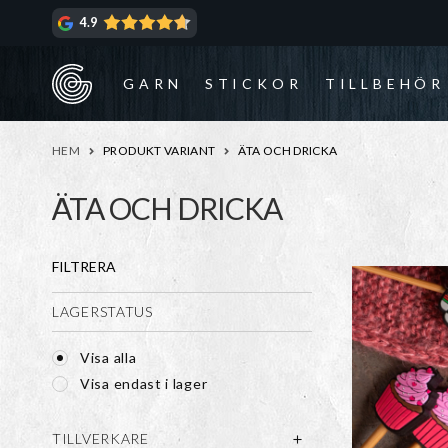
Hoppa
Hoppa
4.9
till
till
navigering
innehåll
GARN
STICKOR
TILLBEHÖR
HEM
PRODUKT VARIANT
ÄTA OCH DRICKA
ÄTA OCH DRICKA
FILTRERA
LAGERSTATUS
Visa alla
Visa endast i lager
TILLVERKARE