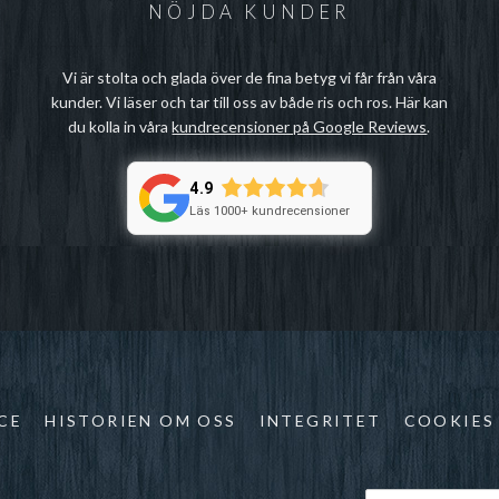
NÖJDA KUNDER
Vi är stolta och glada över de fina betyg vi får från våra
kunder. Vi läser och tar till oss av både ris och ros. Här kan
du kolla in våra
kundrecensioner på Google Reviews
.
4.9
Läs 1000+ kundrecensioner
CE
HISTORIEN OM OSS
INTEGRITET
COOKIES