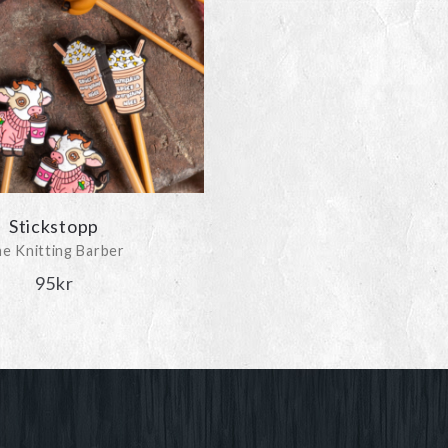
kan
väljas
på
produktsidan
Stickstopp
e Knitting Barber
95
kr