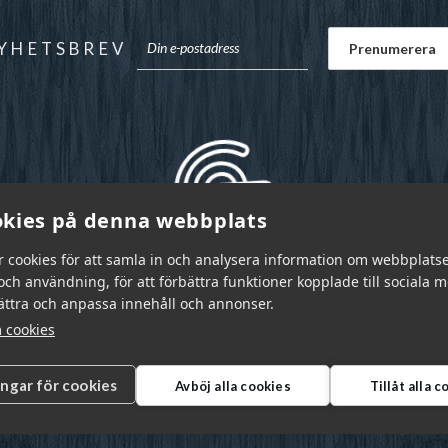
YHETSBREV
kies på denna webbplats
r cookies för att samla in och analysera information om webbplats
ch användning, för att förbättra funktioner kopplade till sociala 
bättra och anpassa innehåll och annonser.
 cookies
ingar för cookies
Avböj alla cookies
Tillåt alla 
r Sverige AB © 2026
|
info@garnr.se
|
031 - 92 