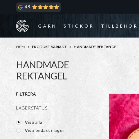
Hoppa
Hoppa
4.9
till
till
navigering
innehåll
GARN
STICKOR
TILLBEHÖR
HEM
PRODUKT VARIANT
HANDMADE REKTANGEL
HANDMADE
REKTANGEL
FILTRERA
LAGERSTATUS
Visa alla
Visa endast i lager