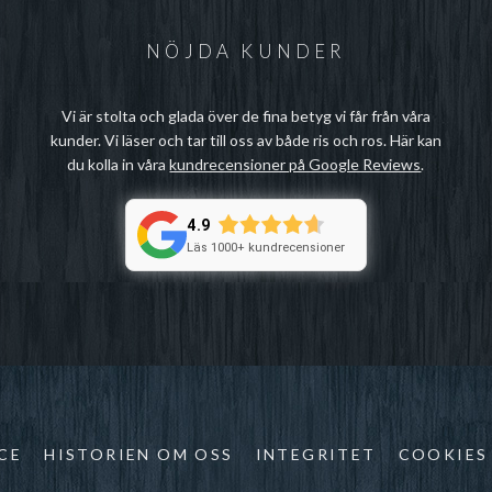
NÖJDA KUNDER
Vi är stolta och glada över de fina betyg vi får från våra
kunder. Vi läser och tar till oss av både ris och ros. Här kan
du kolla in våra
kundrecensioner på Google Reviews
.
4.9
Läs 1000+ kundrecensioner
CE
HISTORIEN OM OSS
INTEGRITET
COOKIES