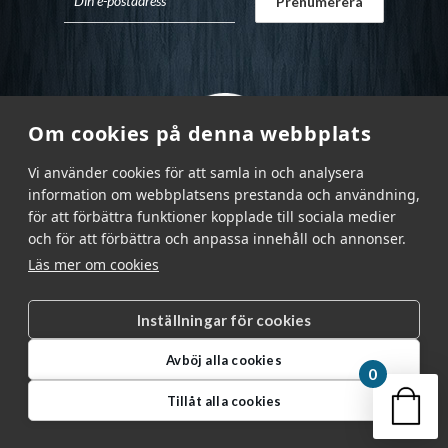
Om cookies på denna webbplats
Vi använder cookies för att samla in och analysera
information om webbplatsens prestanda och användning,
för att förbättra funktioner kopplade till sociala medier
och för att förbättra och anpassa innehåll och annonser.
Läs mer om cookies
Inställningar för cookies
Garnr Sverige AB © 2026
|
Avböj alla cookies
info@garnr.se
|
031 - 92 94 92
0
Din v
Tillåt alla cookies