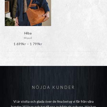
olika
alternativen
kan
väljas
på
produktsidan
Hiba
Muud
Prisintervall:
1 699
kr
–
1 799
kr
1
699kr
till
1
799kr
NÖJDA KUNDER
Vi är stolta och glada över de fina betyg vi får från våra
kunder. Vi läser och tar till oss av både ris och ros. Här kan