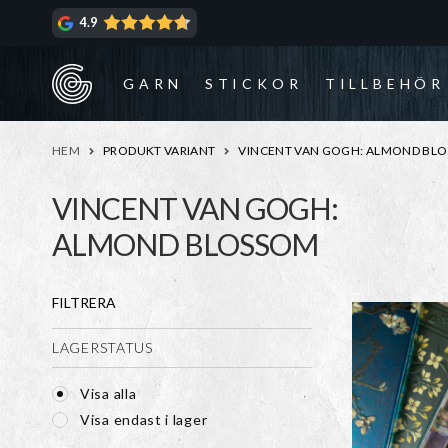
Hoppa
Hoppa
4.9
till
till
navigering
innehåll
GARN
STICKOR
TILLBEHÖR
HEM
PRODUKT VARIANT
VINCENT VAN GOGH: ALMOND BL
VINCENT VAN GOGH:
ALMOND BLOSSOM
FILTRERA
LAGERSTATUS
Visa alla
Visa endast i lager