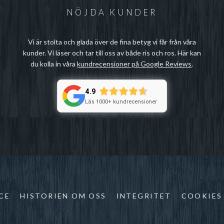
NÖJDA KUNDER
Vi är stolta och glada över de fina betyg vi får från våra
kunder. Vi läser och tar till oss av både ris och ros. Här kan
du kolla in våra
kundrecensioner på Google Reviews
.
4.9
Läs 1000+ kundrecensioner
CE
HISTORIEN OM OSS
INTEGRITET
COOKIES