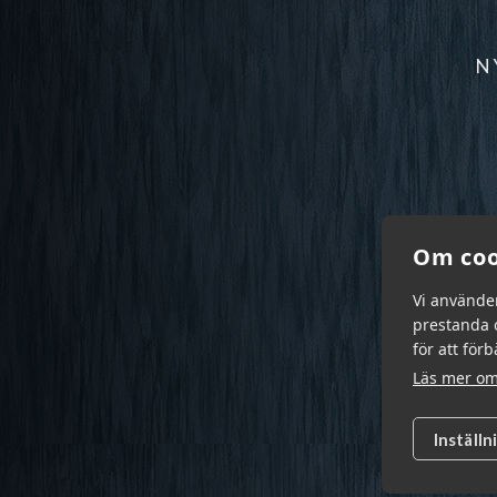
N
Om coo
Vi använde
prestanda o
för att för
Läs mer om
Inställn
Garn