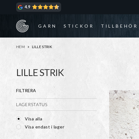
Hoppa
Hoppa
4.9
till
till
navigering
innehåll
GARN
STICKOR
TILLBEHÖR
HEM
LILLE STRIK
LILLE STRIK
FILTRERA
LAGERSTATUS
Visa alla
Visa endast i lager