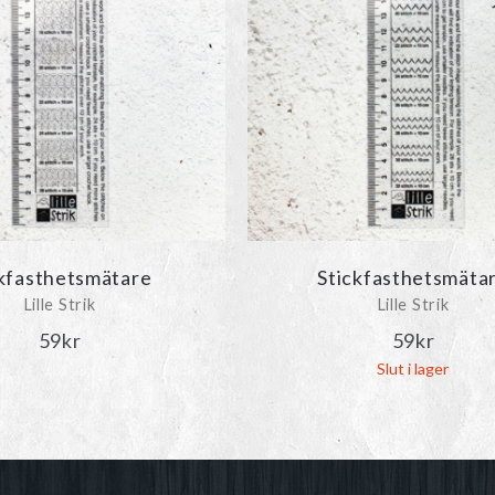
kfasthetsmätare
Stickfasthetsmäta
Lille Strik
Lille Strik
59
kr
59
kr
Slut i lager