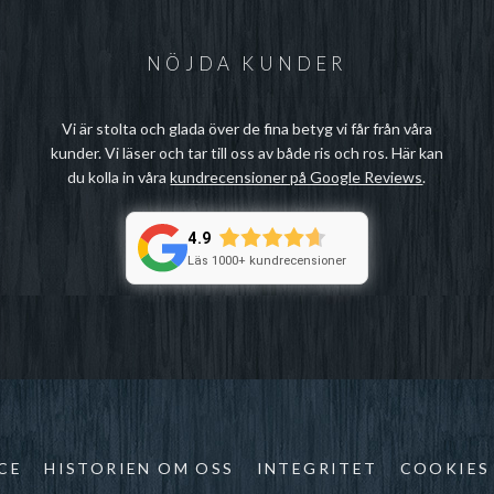
NÖJDA KUNDER
Vi är stolta och glada över de fina betyg vi får från våra
kunder. Vi läser och tar till oss av både ris och ros. Här kan
du kolla in våra
kundrecensioner på Google Reviews
.
4.9
Läs 1000+ kundrecensioner
CE
HISTORIEN OM OSS
INTEGRITET
COOKIES