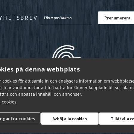
YHETSBREV
kies på denna webbplats
r cookies för att samla in och analysera information om webbplats
ch användning, för att förbättra funktioner kopplade till sociala 
bättra och anpassa innehåll och annonser.
 cookies
ingar för cookies
Avböj alla cookies
Tillåt alla 
r Sverige AB © 2026
|
info@garnr.se
|
031 - 92 