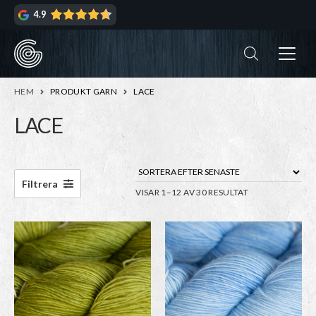
Hoppa
Hoppa
4.9
till
till
navigering
innehåll
ndera
rmeny
ndera
HEM
PRODUKT GARN
LACE
rmeny
LACE
ndera
rmeny
ndera
Filtrera
SORTERA
VISAR 1–12 AV 30 RESULTAT
rmeny
EFTER
SENASTE