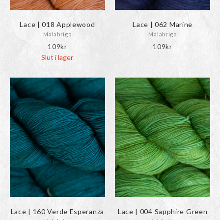
Lace | 018 Applewood
Lace | 062 Marine
Malabrigo
Malabrigo
109
kr
109
kr
Slut i lager
Lace | 160 Verde Esperanza
Lace | 004 Sapphire Green