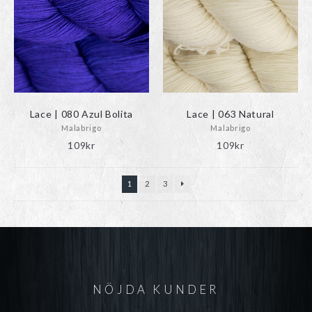
Lace | 080 Azul Bolita
Lace | 063 Natural
Malabrigo
Malabrigo
109
kr
109
kr
1
2
3
NÖJDA KUNDER