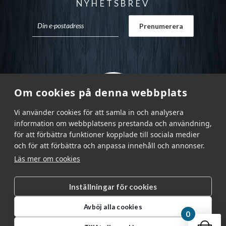
NYHETSBREV
Om cookies på denna webbplats
Vi använder cookies för att samla in och analysera
information om webbplatsens prestanda och användning,
för att förbättra funktioner kopplade till sociala medier
och för att förbättra och anpassa innehåll och annonser.
Läs mer om cookies
Inställningar för cookies
Garnr Sverige AB © 2026
|
Avböj alla cookies
info@garnr.se
|
031 - 92 94 92
0
Din v