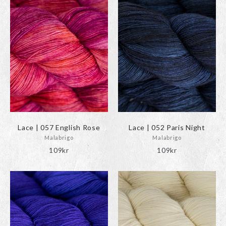
Lace | 057 English Rose
Lace | 052 Paris Night
Malabrigo
Malabrigo
109
kr
109
kr