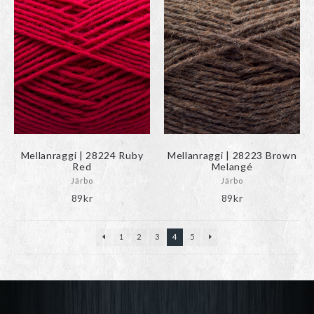
Mellanraggi | 28224 Ruby
Mellanraggi | 28223 Brown
Red
Melangé
Järbo
Järbo
89
kr
89
kr
1
2
3
4
5