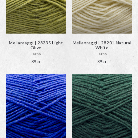
Mellanraggi | 28235 Light
Mellanraggi | 28201 Natural
Olive
White
Järbo
Järbo
89
kr
89
kr