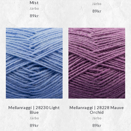
Mist
Järbo
Järbo
89
kr
89
kr
Mellanraggi | 28230 Light
Mellanraggi | 28228 Mauve
Blue
Orchid
Järbo
Järbo
89
kr
89
kr