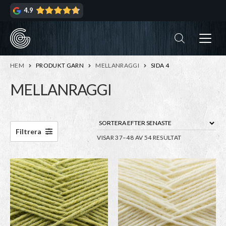
Hoppa
Hoppa
4.9
till
till
navigering
innehåll
ndera
rmeny
ndera
HEM
PRODUKT GARN
MELLANRAGGI
SIDA 4
rmeny
MELLANRAGGI
ndera
rmeny
ndera
Filtrera
SORTERA
VISAR 37–48 AV 54 RESULTAT
rmeny
EFTER
SENASTE