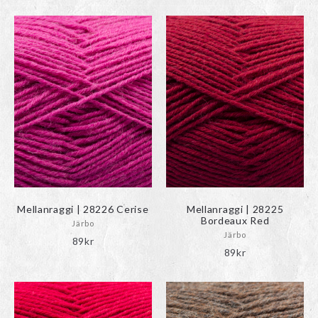
Mellanraggi | 28226 Cerise
Mellanraggi | 28225
Bordeaux Red
Järbo
Järbo
89
kr
89
kr