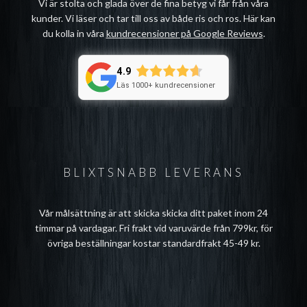
Vi är stolta och glada över de fina betyg vi får från våra
kunder. Vi läser och tar till oss av både ris och ros. Här kan
du kolla in våra
kundrecensioner på Google Reviews
.
4.9
Läs 1000+ kundrecensioner
BLIXTSNABB LEVERANS
Vår målsättning är att skicka skicka ditt paket inom 24
timmar på vardagar. Fri frakt vid varuvärde från 799kr, för
övriga beställningar kostar standardfrakt 45-49 kr.