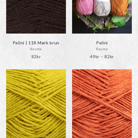
Pelini | 118 Mørk brun
Pelini
Rauma
Rauma
Prisinterval
82
kr
49
kr
–
82
kr
49kr
till
82kr