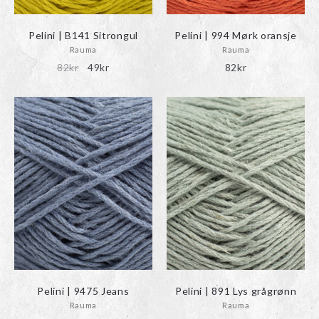
Pelini | B141 Sitrongul
Pelini | 994 Mørk oransje
Rauma
Rauma
Det
Det
82
kr
49
kr
82
kr
ursprungliga
nuvarande
priset
priset
var:
är:
82kr.
49kr.
Pelini | 9475 Jeans
Pelini | 891 Lys grågrønn
Rauma
Rauma