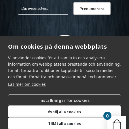
Om cookies på denna webbplats
Vi använder cookies för att samla in och analysera
information om webbplatsens prestanda och användning,
för att förbättra funktioner kopplade till sociala medier
och för att förbättra och anpassa innehåll och annonser.
Läs mer om cookies
Inställningar för cookies
Garnr Sverige AB © 2026
|
Avböj alla cookies
info@garnr.se
|
031 - 92 94 92
0
Din v
Tillåt alla cookies