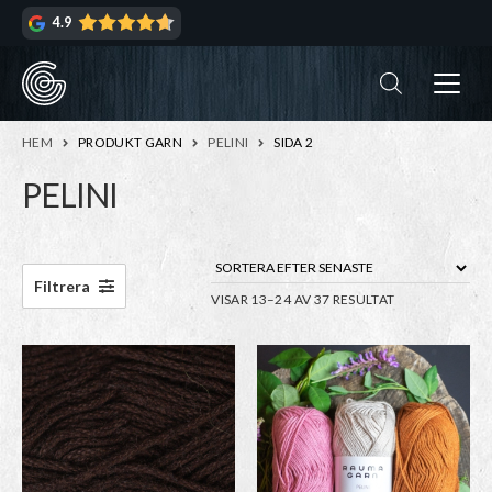
Hoppa
Hoppa
4.9
till
till
navigering
innehåll
ndera
rmeny
ndera
HEM
PRODUKT GARN
PELINI
SIDA 2
rmeny
PELINI
ndera
rmeny
ndera
Filtrera
SORTERA
VISAR 13–24 AV 37 RESULTAT
rmeny
EFTER
SENASTE