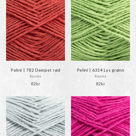
Pelini | 782 Dempet rød
Pelini | 6314 Lys grønn
Rauma
Rauma
82
kr
82
kr