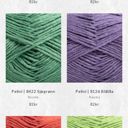
82
kr
82
kr
Pelini | 8422 Sjøgrønn
Pelini | 8126 Blålilla
Rauma
Rauma
82
kr
82
kr