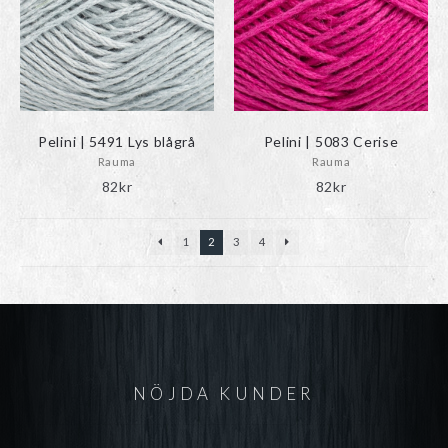
Pelini | 5491 Lys blågrå
Pelini | 5083 Cerise
Rauma
Rauma
82
kr
82
kr
1
2
3
4
NÖJDA KUNDER