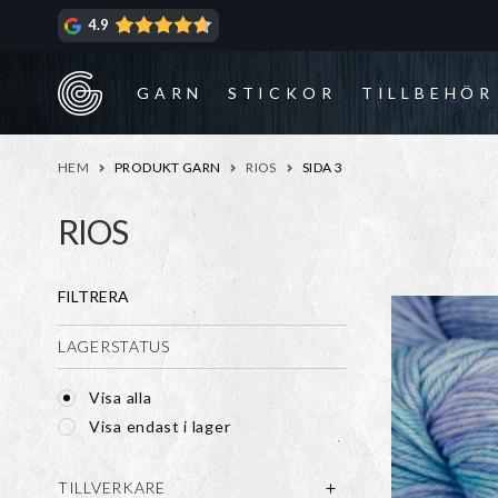
Hoppa
Hoppa
4.9
till
till
navigering
innehåll
GARN
STICKOR
TILLBEHÖR
HEM
PRODUKT GARN
RIOS
SIDA 3
RIOS
FILTRERA
LAGERSTATUS
Visa alla
Visa endast i lager
TILLVERKARE