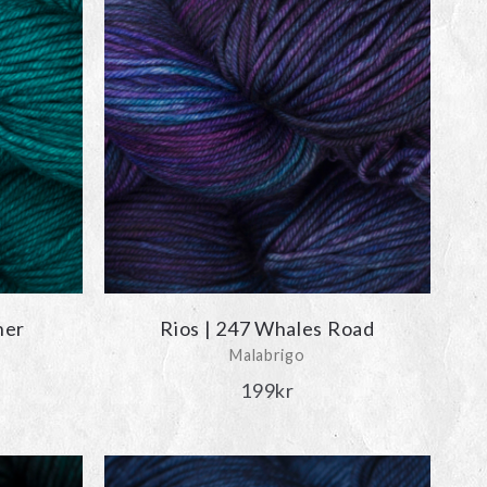
her
Rios | 247 Whales Road
Malabrigo
199
kr