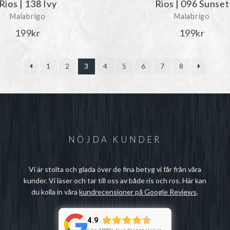
Rios | 138 Ivy
Rios | 096 Sunset
Malabrigo
Malabrigo
199
kr
199
kr
1
2
3
4
5
6
7
8
NÖJDA KUNDER
Vi är stolta och glada över de fina betyg vi får från våra
kunder. Vi läser och tar till oss av både ris och ros. Här kan
du kolla in våra
kundrecensioner på Google Reviews
.
4.9