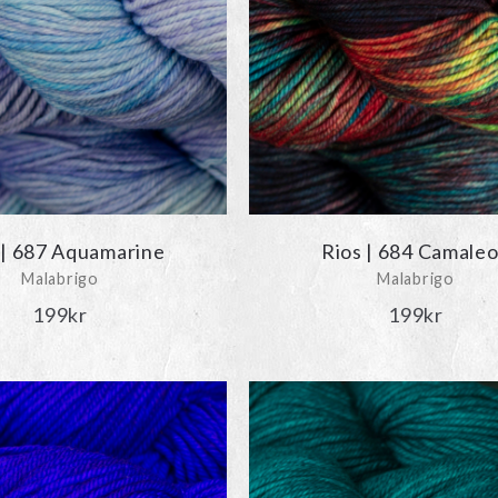
 | 687 Aquamarine
Rios | 684 Camale
Malabrigo
Malabrigo
199
kr
199
kr