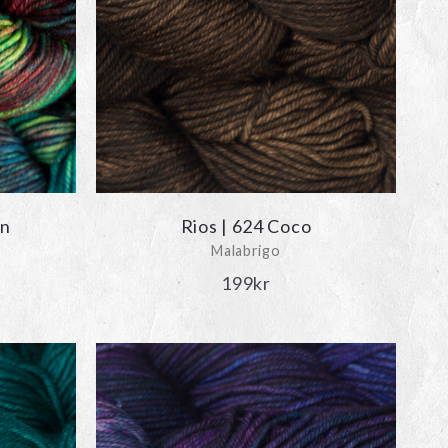
on
Rios | 624 Coco
Malabrigo
199
kr