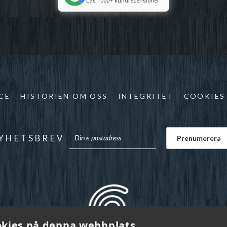
Läs 1000+ kundrecensioner
CE
HISTORIEN OM OSS
INTEGRITET
COOKIES
YHETSBREV
kies på denna webbplats