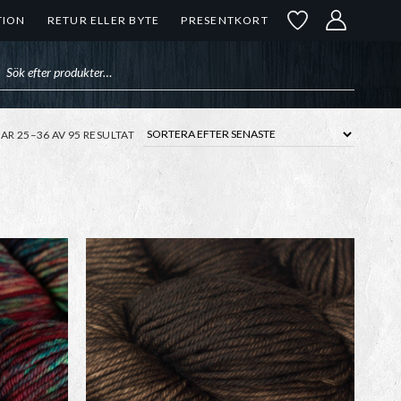
TION
RETUR ELLER BYTE
PRESENTKORT
uktsökning
SORTERA
SAR 25–36 AV 95 RESULTAT
EFTER
SENASTE