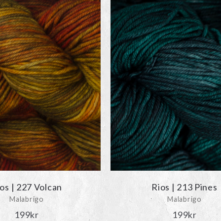
os | 227 Volcan
Rios | 213 Pines
Malabrigo
Malabrigo
199
kr
199
kr