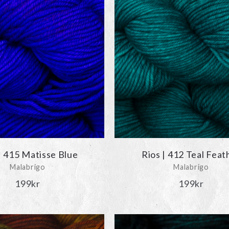
| 415 Matisse Blue
Rios | 412 Teal Feat
Malabrigo
Malabrigo
199
kr
199
kr