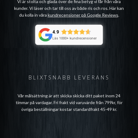
Vi är stolta och glada över de fina betyg vi får från våra
kunder. Vi läser och tar till oss av både ris och ros. Här kan
du kolla in våra
kundrecensioner på Google Reviews
.
4.9
Läs 1000+ kundrecensioner
BLIXTSNABB LEVERANS
Vår målsättning är att skicka skicka ditt paket inom 24
timmar på vardagar. Fri frakt vid varuvärde från 799kr, för
övriga beställningar kostar standardfrakt 45-49 kr.