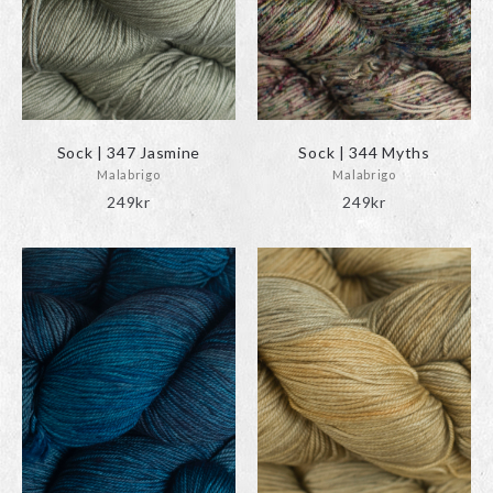
Sock | 347 Jasmine
Sock | 344 Myths
Malabrigo
Malabrigo
249
kr
249
kr