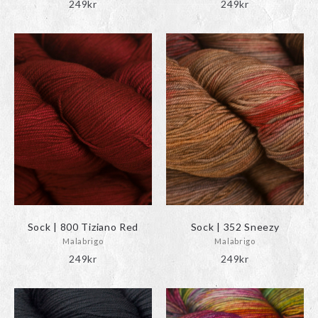
249
kr
249
kr
Sock | 800 Tiziano Red
Sock | 352 Sneezy
Malabrigo
Malabrigo
249
kr
249
kr