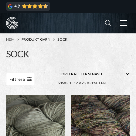
Hoppa
Hoppa
4.9
till
till
navigering
innehåll
ndera
rmeny
ndera
HEM
PRODUKT GARN
SOCK
rmeny
SOCK
ndera
rmeny
ndera
Filtrera
SORTERA
VISAR 1–12 AV 28 RESULTAT
rmeny
EFTER
SENASTE