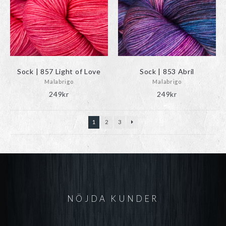
Sock | 857 Light of Love
Sock | 853 Abril
Malabrigo
Malabrigo
249
kr
249
kr
1
2
3
NÖJDA KUNDER