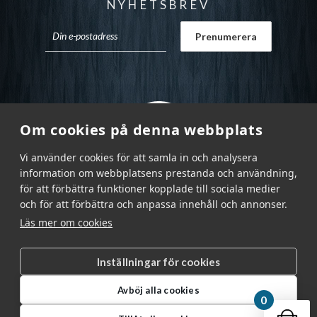
NYHETSBREV
Om cookies på denna webbplats
Vi använder cookies för att samla in och analysera
information om webbplatsens prestanda och användning,
för att förbättra funktioner kopplade till sociala medier
och för att förbättra och anpassa innehåll och annonser.
Läs mer om cookies
Inställningar för cookies
Garnr Sverige AB © 2026
|
Avböj alla cookies
info@garnr.se
|
031 - 92 94 92
0
Din v