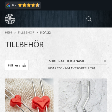
Hoppa
Hoppa
4.9
till
till
navigering
innehåll
ndera
rmeny
ndera
HEM
TILLBEHÖR
SIDA 22
rmeny
TILLBEHÖR
ndera
rmeny
ndera
Filtrera
SORTERA
VISAR 253–264 AV 280 RESULTAT
rmeny
EFTER
SENASTE