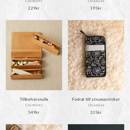
CocoKnits
ChiaoGoo
229
kr
195
kr
Tillbehörsrulle
Fodral till strumpstickor
CocoKnits
ChiaoGoo
549
kr
325
kr
Den