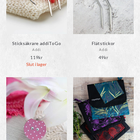
Sticksäkrare addiToGo
Flätstickor
Addi
Addi
119
kr
49
kr
Slut i lager