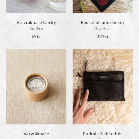
Varvräknare Clicky
Fodral till ändstickor
KnitPro
HiyaHiya
69
kr
389
kr
Varvräknare
Fodral till tillbehör