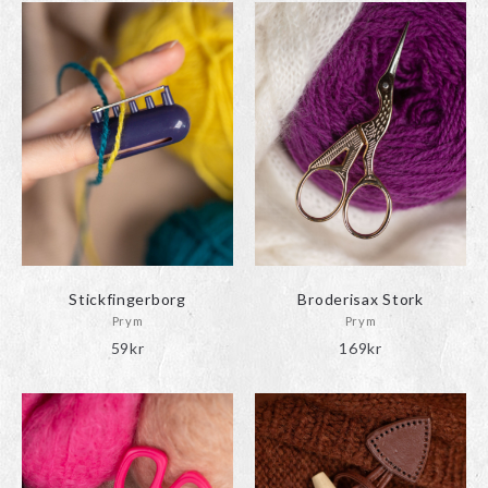
Stickfingerborg
Broderisax Stork
Prym
Prym
59
kr
169
kr
Den
här
produkten
har