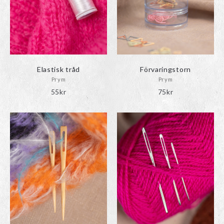
Elastisk tråd
Förvaringstorn
Prym
Prym
55
kr
75
kr