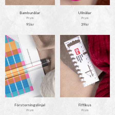
Bambunålar
Ullnålar
Prym
Prym
95
kr
39
kr
Förstorningslinjal
Fiffikus
Prym
Prym