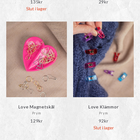
135
kr
29
kr
Slut i lager
Love Magnetskål
Love Klämmor
Prym
Prym
129
kr
92
kr
Slut i lager