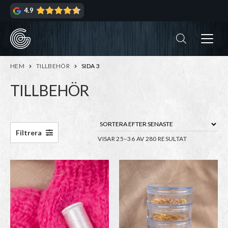
Hoppa
Hoppa
4.9
till
till
navigering
innehåll
ndera
rmeny
ndera
HEM
TILLBEHÖR
SIDA 3
rmeny
TILLBEHÖR
ndera
rmeny
ndera
Filtrera
SORTERA
VISAR 25–36 AV 280 RESULTAT
rmeny
EFTER
SENASTE