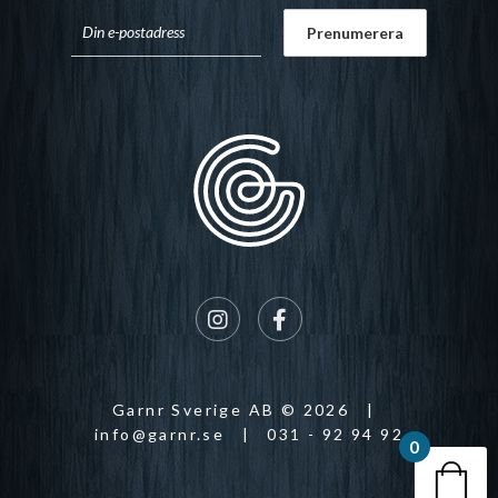
Garnr Sverige AB © 2026
|
info@garnr.se
|
031 - 92 94 92
0
Din v