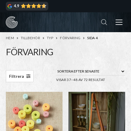
Hoppa
Hoppa
4.9
till
till
navigering
innehåll
ndera
rmeny
ndera
HEM
TILLBEHÖR
TYP
FÖRVARING
SIDA 4
rmeny
FÖRVARING
ndera
rmeny
ndera
Filtrera
SORTERA
VISAR 37–48 AV 72 RESULTAT
rmeny
EFTER
ndera
SENASTE
Den
Den
rmeny
här
här
produkten
produkten
har
har
flera
flera
varianter.
varianter.
De
De