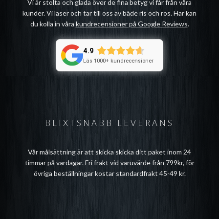
Vi är stolta och glada över de fina betyg vi får från våra
kunder. Vi läser och tar till oss av både ris och ros. Här kan
du kolla in våra
kundrecensioner på Google Reviews
.
4.9
Läs 1000+ kundrecensioner
BLIXTSNABB LEVERANS
Vår målsättning är att skicka skicka ditt paket inom 24
timmar på vardagar. Fri frakt vid varuvärde från 799kr, för
övriga beställningar kostar standardfrakt 45-49 kr.