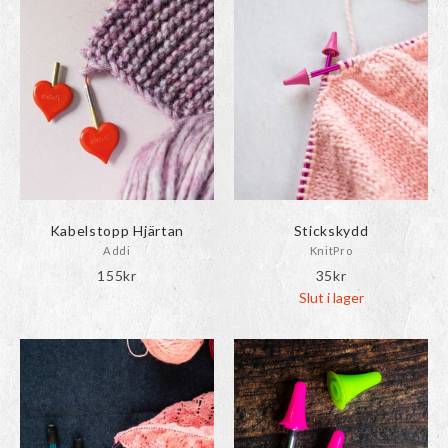
Kabelstopp Hjärtan
Stickskydd
Addi
KnitPro
155
kr
35
kr
Slut i lager