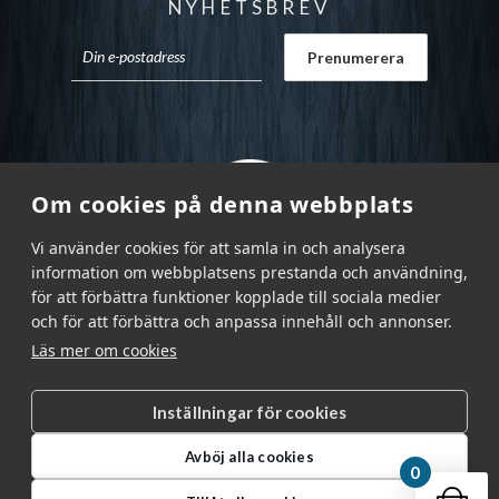
NYHETSBREV
Om cookies på denna webbplats
Vi använder cookies för att samla in och analysera
information om webbplatsens prestanda och användning,
för att förbättra funktioner kopplade till sociala medier
och för att förbättra och anpassa innehåll och annonser.
Läs mer om cookies
Inställningar för cookies
Garnr Sverige AB © 2026
|
Avböj alla cookies
info@garnr.se
|
031 - 92 94 92
0
Din v