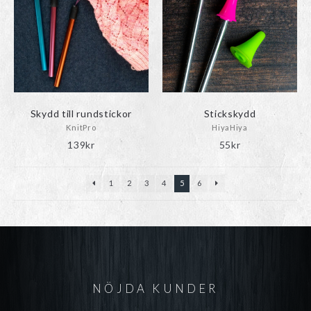
Skydd till rundstickor
Stickskydd
KnitPro
HiyaHiya
139
kr
55
kr
1
2
3
4
5
6
NÖJDA KUNDER