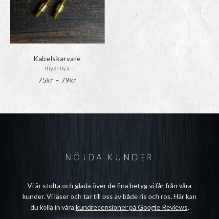
alternativen
kan
väljas
på
produktsidan
Kabelskarvare
HiyaHiya
Prisintervall:
75
kr
–
79
kr
75kr
till
79kr
NÖJDA KUNDER
Vi är stolta och glada över de fina betyg vi får från våra
kunder. Vi läser och tar till oss av både ris och ros. Här kan
du kolla in våra
kundrecensioner på Google Reviews
.