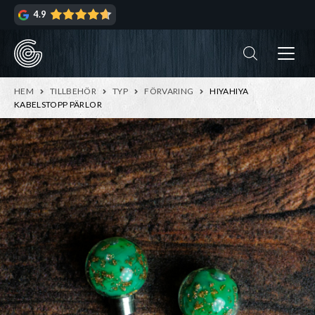
Hoppa
Hoppa
4.9
till
till
navigering
innehåll
ndera
rmeny
ndera
HEM
TILLBEHÖR
TYP
FÖRVARING
HIYAHIYA
rmeny
KABELSTOPP PÄRLOR
ndera
rmeny
ndera
rmeny