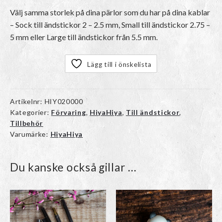
Välj samma storlek på dina pärlor som du har på dina kablar
– Sock till ändstickor 2 – 2.5 mm, Small till ändstickor 2.75 –
5 mm eller Large till ändstickor från 5.5 mm.
Lägg till i önskelista
Artikelnr:
HIY020000
Kategorier:
Förvaring
,
HiyaHiya
,
Till ändstickor
,
Tillbehör
Varumärke:
HiyaHiya
Du kanske också gillar …
Den
Den
här
här
produkten
produkten