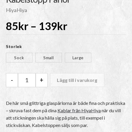
HiyaHiya
Prisintervall:
85
kr
–
139
kr
85kr
Storlek
till
Sock
Small
Large
139kr
-
+
Lägg till i varukorg
HiyaHiya Kabelstopp Pärlor mängd
De här små glittriga glaspärlorna är både fina och praktiska
– skruva fast dem på dina
Kablar från HiyaHiya
när du vill
att stickningen ska hålla sig på plats, till exempel i
stickväskan. Kabelstoppen säljs som par.