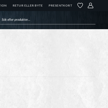
TION
RETUR ELLER BYTE
PRESENTKORT
uktsökning
ntervall:
kr