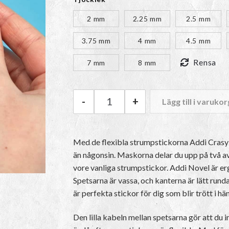
325
2 mm
2.25 mm
2.5 mm
3.75 mm
4 mm
4.5 mm
Rensa
7 mm
8 mm
-
+
Lägg till i varukor
Addi Crasy Trio Novel mängd
Med de flexibla strumpstickorna Addi Crasy 
än någonsin. Maskorna delar du upp på två av
vore vanliga strumpstickor. Addi Novel är e
Spetsarna är vassa, och kanterna är lätt rund
är perfekta stickor för dig som blir trött i h
Den lilla kabeln mellan spetsarna gör att du i