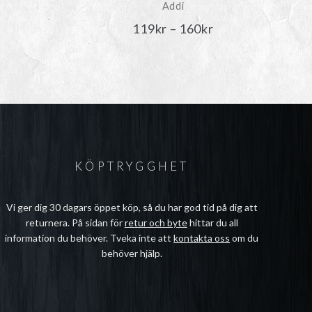
Addi
risintervall:
Prisintervall:
119
kr
–
160
kr
239kr
119kr
ill
till
245kr
160kr
KÖPTRYGGHET
Vi ger dig 30 dagars öppet köp, så du har god tid på dig att
returnera. På sidan för
retur och byte
hittar du all
information du behöver. Tveka inte att
kontakta oss
om du
behöver hjälp.