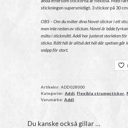
ändå eftersom stickorna är flexibla. Med färr
stickningen supersmidigt. 3 stickor på 30 cm 
OBS – Om du mäter dina Novel-stickor i ett stick
men inte resten av stickan. Novel är både fyrkanti
mäta i stickmått. Addi har justerat storleken f
sticka. Rätt hål är alltså det hål där spetsen går 
snäpp för stort.
Artikelnr:
ADD028000
Kategorier:
Addi
,
Flexibla strumpstickor
,
Varumärke:
Addi
Du kanske också gillar …