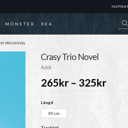
INSPIRA
Prod
MÖNSTER
REA
ASY TRIO NOVEL
Crasy Trio Novel
Addi
Prisi
265
kr
–
325
kr
265
Längd
till
30 cm
Tjocklek