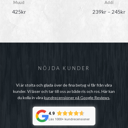
Muud
Addi
P
425
kr
239
kr
–
245
kr
t
NÖJDA KUNDER
Vi är stolta och glada över de fina betyg vi får från våra
kunder. Vi läser och tar till oss av både ris och ros. Här kan
du kolla in våra
kundrecensioner på Google Reviews
.
4.9
Läs 1000+ kundrecensioner