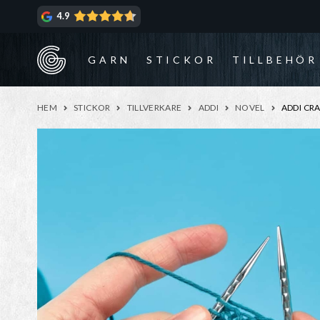
Hoppa
Hoppa
4.9
till
till
navigering
innehåll
GARN
STICKOR
TILLBEHÖR
HEM
STICKOR
TILLVERKARE
ADDI
NOVEL
ADDI CR