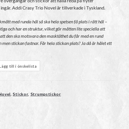
e övergångar och stickor att hålla reda på flyter
ingår. Addi Crasy Trio Novel är tillverkade i Tyskland.
mått med runda hål så ska hela spetsen få plats i rätt hål –
ga och har en struktur, vilket gör måtten lite speciella att
ör att den ska motsvara den masktäthet du får med en rund
in men stickan fastnar. Får hela stickan plats? Ja då är hålet ett
Lägg till i önskelista
Novel
,
Stickor
,
Strumpstickor