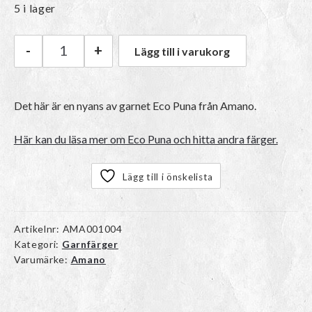
5 i lager
-
+
Lägg till i varukorg
Amano Eco Puna | 9007 Mystic Beige mängd
Det här är en nyans av garnet Eco Puna från Amano.
Här kan du läsa mer om Eco Puna och hitta andra färger.
Lägg till i önskelista
Artikelnr:
AMA001004
Kategori:
Garnfärger
Varumärke:
Amano