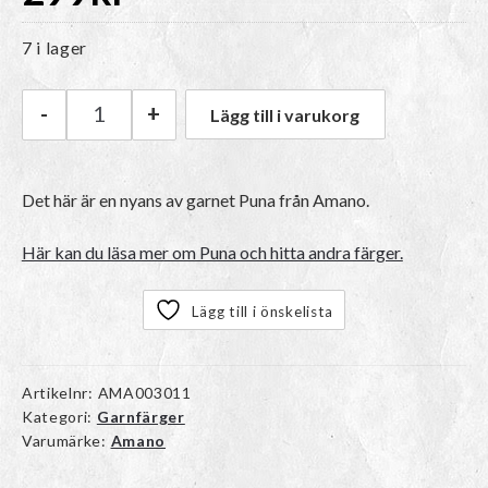
7 i lager
-
+
Lägg till i varukorg
Amano Puna | 4110 Macaroon mängd
Det här är en nyans av garnet Puna från Amano.
Här kan du läsa mer om Puna och hitta andra färger.
Lägg till i önskelista
Artikelnr:
AMA003011
Kategori:
Garnfärger
Varumärke:
Amano