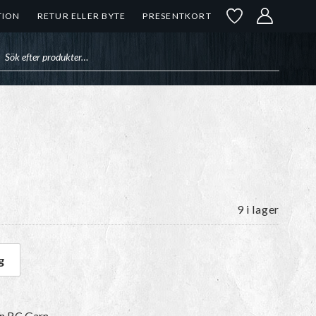
TION
RETUR ELLER BYTE
PRESENTKORT
uktsökning
9 i lager
g
eme mängd
ån BC Garn.