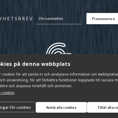
YHETSBREV
kies på denna webbplats
r cookies för att samla in och analysera information om webbplats
ch användning, för att förbättra funktioner kopplade till sociala 
bättra och anpassa innehåll och annonser.
 cookies
ingar för cookies
Avböj alla cookies
Tillåt alla 
r Sverige AB © 2026
|
info@garnr.se
|
031 - 92 