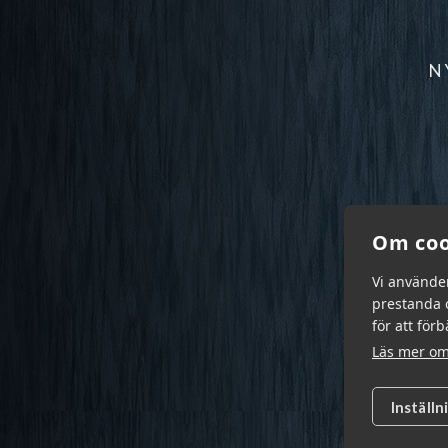
N
Om coo
Vi använde
prestanda o
för att för
Läs mer om
Inställn
Garn