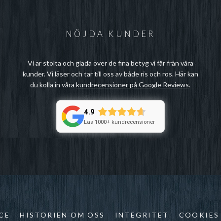
NÖJDA KUNDER
Vi är stolta och glada över de fina betyg vi får från våra
kunder. Vi läser och tar till oss av både ris och ros. Här kan
du kolla in våra
kundrecensioner på Google Reviews
.
4.9
Läs 1000+ kundrecensioner
CE
HISTORIEN OM OSS
INTEGRITET
COOKIES