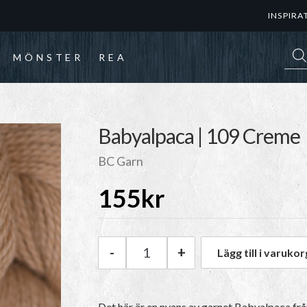
INSPIRA
Prod
MÖNSTER
REA
Babyalpaca | 109 Creme
BC Garn
155
kr
-
+
Lägg till i varukor
BC Garn Babyalpaca | 109 Cr
Det här är en nyans av garnet Babyalpaca fr