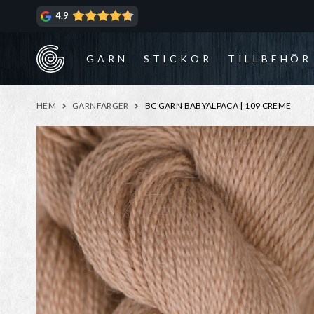
Hoppa
Hoppa
4.9
till
till
navigering
innehåll
GARN
STICKOR
TILLBEHÖR
HEM
GARNFÄRGER
BC GARN BABYALPACA | 109 CREME