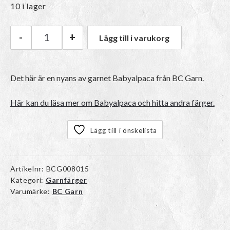
10 i lager
-
+
Lägg till i varukorg
BC Garn Babyalpaca | 14 Night Blue mängd
Det här är en nyans av garnet Babyalpaca från BC Garn.
Här kan du läsa mer om Babyalpaca och hitta andra färger.
Lägg till i önskelista
Artikelnr:
BCG008015
Kategori:
Garnfärger
Varumärke:
BC Garn