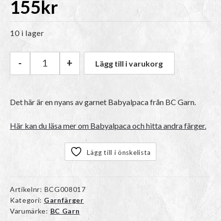
155
kr
10 i lager
-
+
Lägg till i varukorg
BC Garn Babyalpaca | 19 Eukalyptus Green mä
Det här är en nyans av garnet Babyalpaca från BC Garn.
Här kan du läsa mer om Babyalpaca och hitta andra färger.
Lägg till i önskelista
Artikelnr:
BCG008017
Kategori:
Garnfärger
Varumärke:
BC Garn