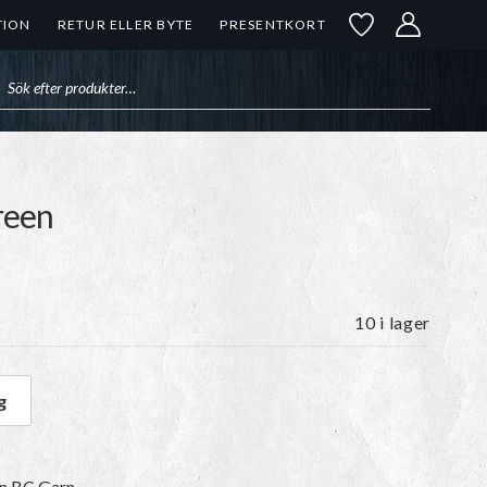
TION
RETUR ELLER BYTE
PRESENTKORT
uktsökning
reen
10 i lager
g
le Green mängd
ån BC Garn.