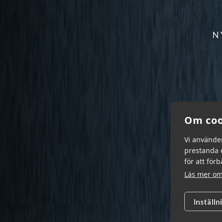
N
Om coo
Vi använde
prestanda o
för att för
Läs mer om
Inställn
Garn