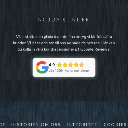
NÖJDA KUNDER
Vi är stolta och glada över de fina betyg vi får från våra
kunder. Vi läser och tar till oss av både ris och ros. Här kan
du kolla in våra
kundrecensioner på Google Reviews
.
4.9
Läs 1000+ kundrecensioner
CE
HISTORIEN OM OSS
INTEGRITET
COOKIES