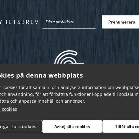
YHETSBREV
kies på denna webbplats
r cookies för att samla in och analysera information om webbplats
ch användning, för att förbättra funktioner kopplade till sociala 
bättra och anpassa innehåll och annonser.
 cookies
ingar för cookies
Avböj alla cookies
Tillåt alla 
r Sverige AB © 2026
|
info@garnr.se
|
031 - 92 