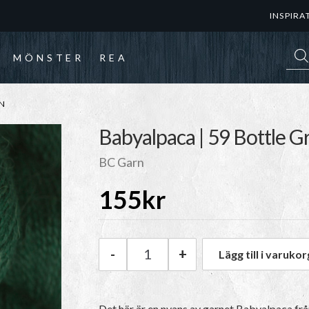
INSPIRA
Prod
MÖNSTER
REA
EN
Babyalpaca | 59 Bottle G
BC Garn
155
kr
-
+
Lägg till i varukor
BC Garn Babyalpaca | 59 Bott
Det här är en nyans av garnet Babyalpaca fr