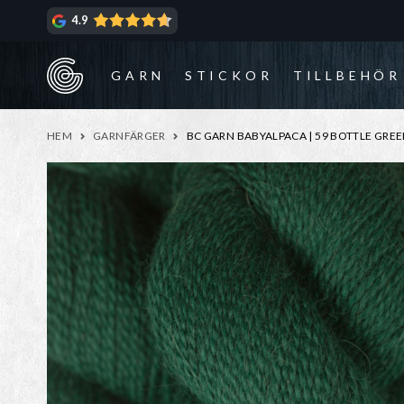
Hoppa
Hoppa
4.9
till
till
navigering
innehåll
GARN
STICKOR
TILLBEHÖR
HEM
GARNFÄRGER
BC GARN BABYALPACA | 59 BOTTLE GRE