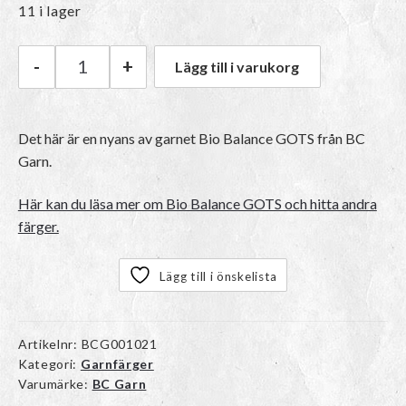
11 i lager
-
+
Lägg till i varukorg
BC Garn Bio Balance GOTS | 21 Pale Red mäng
Det här är en nyans av garnet Bio Balance GOTS från BC
Garn.
Här kan du läsa mer om Bio Balance GOTS och hitta andra
färger.
Lägg till i önskelista
Artikelnr:
BCG001021
Kategori:
Garnfärger
Varumärke:
BC Garn