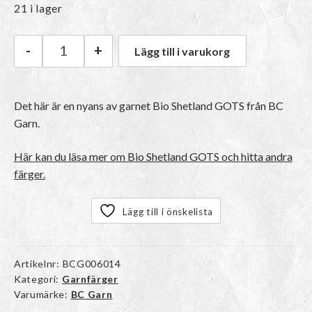
21 i lager
-
+
Lägg till i varukorg
BC Garn Bio Shetland GOTS | 28 Berries mängd
Det här är en nyans av garnet Bio Shetland GOTS från BC
Garn.
Här kan du läsa mer om Bio Shetland GOTS och hitta andra
färger.
Lägg till i önskelista
Artikelnr:
BCG006014
Kategori:
Garnfärger
Varumärke:
BC Garn