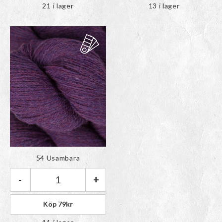
21 i lager
13 i lager
Färgen har lagts till i
54 Usambara
paletten
-
+
BC Garn Bio Shetland GOTS | 54 Usambara män
Köp
79
kr