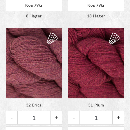
Köp
79
kr
Köp
79
kr
8 i lager
13 i lager
Färgen har lagts till i
Färgen har lagts till i
32 Erica
31 Plum
paletten
paletten
-
+
-
+
BC Garn Bio Shetland GOTS | 32 Erica mängd
BC Garn Bio She