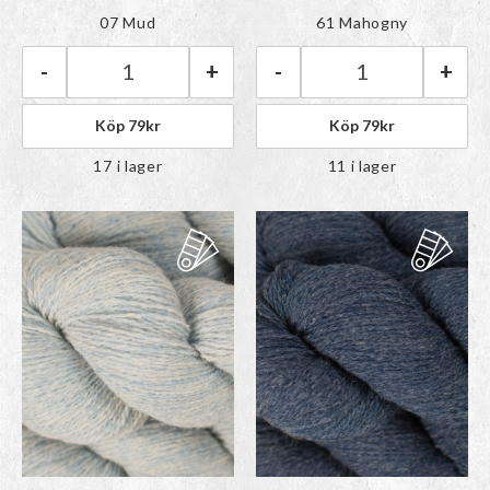
Färgen har lagts till i
Färgen har lagts till i
07 Mud
61 Mahogny
paletten
paletten
-
+
-
+
BC Garn Bio Shetland GOTS | 07 Mud mängd
BC Garn Bio She
Köp
79
kr
Köp
79
kr
17 i lager
11 i lager