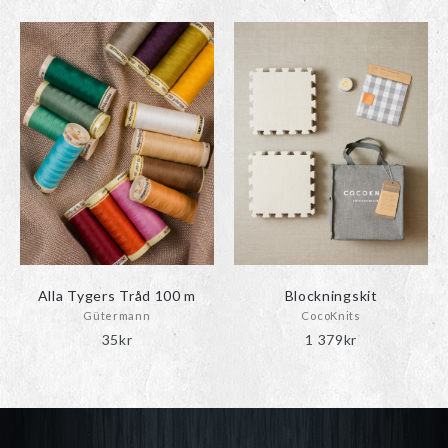
till
15kr
Alla Tygers Tråd 100 m
Blockningskit
Gütermann
CocoKnits
35
kr
1 379
kr