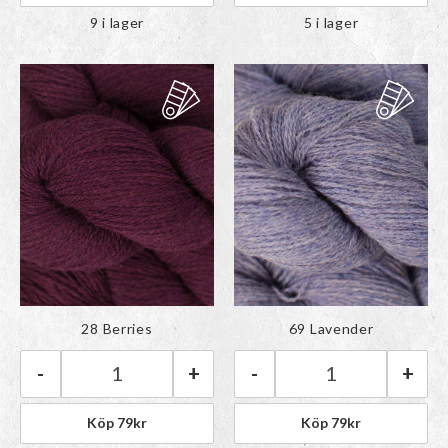
9 i lager
5 i lager
Färgen har lagts till i
Färgen har lagts till i
28 Berries
69 Lavender
paletten
paletten
-
+
-
+
BC Garn Bio Shetland GOTS | 28 Berries mängd
BC Garn Bio She
Köp
79
kr
Köp
79
kr