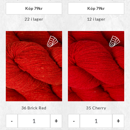
Köp
79
kr
Köp
79
kr
22 i lager
12 i lager
Färgen har lagts till i
Färgen har lagts till i
36 Brick Red
35 Cherry
paletten
paletten
-
+
-
+
BC Garn Bio Shetland GOTS | 36 Brick Red män
BC Garn Bio She