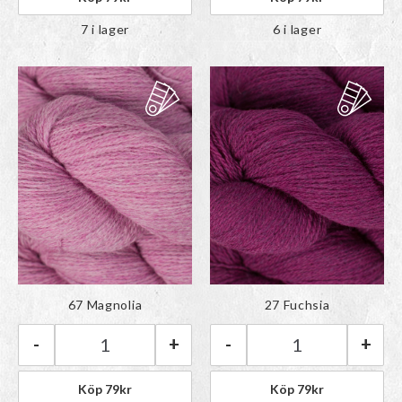
7 i lager
6 i lager
Färgen har lagts till i
Färgen har lagts till i
67 Magnolia
27 Fuchsia
paletten
paletten
-
+
-
+
BC Garn Bio Shetland GOTS | 67 Magnolia män
BC Garn Bio She
Köp
79
kr
Köp
79
kr