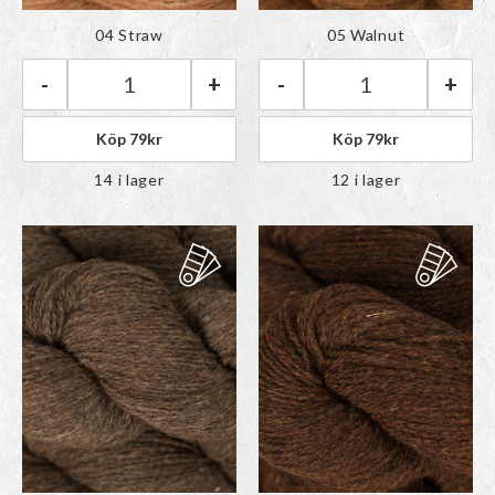
Färgen har lagts till i
Färgen har lagts till i
04 Straw
05 Walnut
paletten
paletten
-
+
-
+
BC Garn Bio Shetland GOTS | 04 Straw mängd
BC Garn Bio She
Köp
79
kr
Köp
79
kr
14 i lager
12 i lager