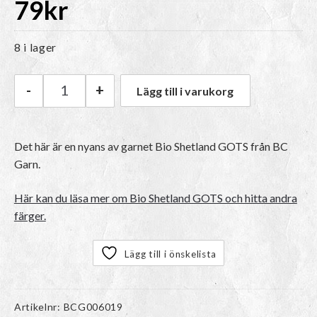
79
kr
8 i lager
-
+
Lägg till i varukorg
BC Garn Bio Shetland GOTS | 36 Brick Red mä
Det här är en nyans av garnet Bio Shetland GOTS från BC
Garn.
Här kan du läsa mer om Bio Shetland GOTS och hitta andra
färger.
Lägg till i önskelista
Artikelnr:
BCG006019