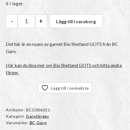
6 i lager
-
+
Lägg till i varukorg
BC Garn Bio Shetland GOTS | 19 Jeans mängd
Det här är en nyans av garnet Bio Shetland GOTS från BC
Garn.
Här kan du läsa mer om Bio Shetland GOTS och hitta andra
färger.
Lägg till i önskelista
Artikelnr:
BCG006011
Kategori:
Garnfärger
Varumärke:
BC Garn