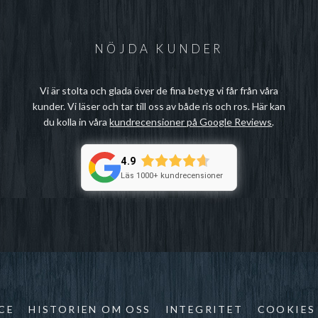
NÖJDA KUNDER
Vi är stolta och glada över de fina betyg vi får från våra
kunder. Vi läser och tar till oss av både ris och ros. Här kan
du kolla in våra
kundrecensioner på Google Reviews
.
4.9
Läs 1000+ kundrecensioner
CE
HISTORIEN OM OSS
INTEGRITET
COOKIES