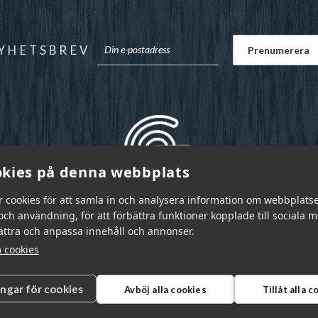
YHETSBREV
kies på denna webbplats
r cookies för att samla in och analysera information om webbplats
ch användning, för att förbättra funktioner kopplade till sociala 
bättra och anpassa innehåll och annonser.
 cookies
ingar för cookies
Avböj alla cookies
Tillåt alla 
r Sverige AB © 2026
|
info@garnr.se
|
031 - 92 