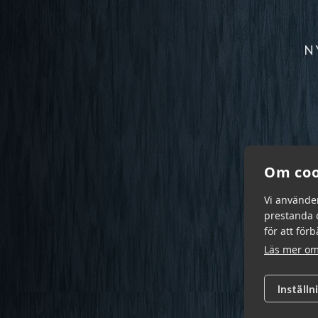
N
Om coo
Vi använde
prestanda o
för att för
Läs mer om
Inställn
Garn