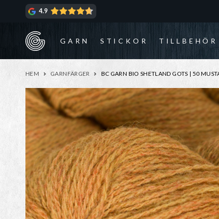
Hoppa
Hoppa
4.9
till
till
navigering
innehåll
GARN
STICKOR
TILLBEHÖR
HEM
GARNFÄRGER
BC GARN BIO SHETLAND GOTS | 50 MUST