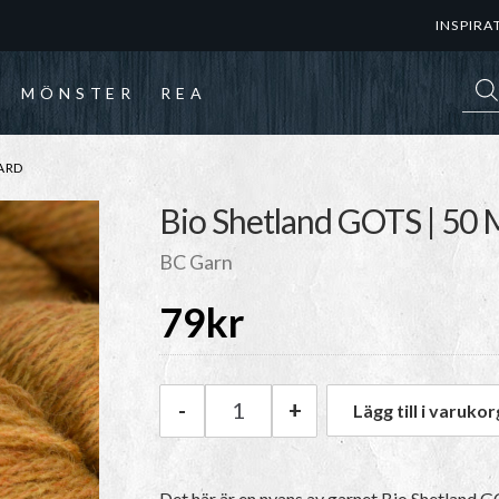
INSPIRA
Prod
MÖNSTER
REA
ARD
Bio Shetland GOTS | 50 
BC Garn
79
kr
-
+
Lägg till i varukor
BC Garn Bio Shetland GOTS | 
Det här är en nyans av garnet Bio Shetland 