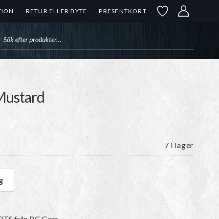
TION
RETUR ELLER BYTE
PRESENTKORT
uktsökning
Mustard
7 i lager
g
50 Mustard mängd
GOTS från BC Garn.