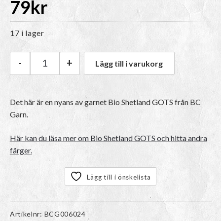
79
kr
17 i lager
-
+
Lägg till i varukorg
BC Garn Bio Shetland GOTS | 42 Medium Grey
Det här är en nyans av garnet Bio Shetland GOTS från BC
Garn.
Här kan du läsa mer om Bio Shetland GOTS och hitta andra
färger.
Lägg till i önskelista
Artikelnr:
BCG006024