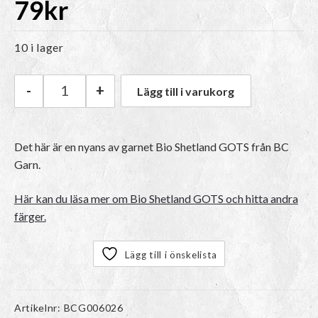
79
kr
10 i lager
-
+
Lägg till i varukorg
BC Garn Bio Shetland GOTS | 44 Anthrazite mä
Det här är en nyans av garnet Bio Shetland GOTS från BC
Garn.
Här kan du läsa mer om Bio Shetland GOTS och hitta andra
färger.
Lägg till i önskelista
Artikelnr:
BCG006026